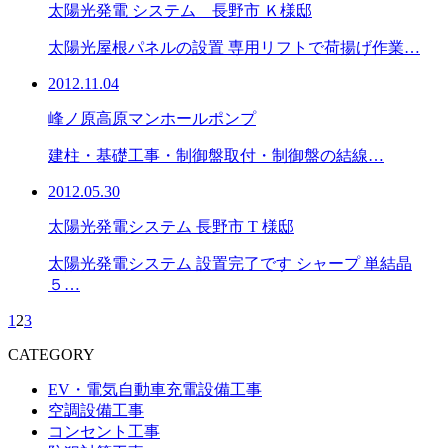
太陽光発電 システム 長野市 Ｋ様邸
太陽光屋根パネルの設置 専用リフトで荷揚げ作業…
2012.11.04
峰ノ原高原マンホールポンプ
建柱・基礎工事・制御盤取付・制御盤の結線…
2012.05.30
太陽光発電システム 長野市 T 様邸
太陽光発電システム 設置完了です シャープ 単結晶
５…
1
2
3
CATEGORY
EV・電気自動車充電設備工事
空調設備工事
コンセント工事