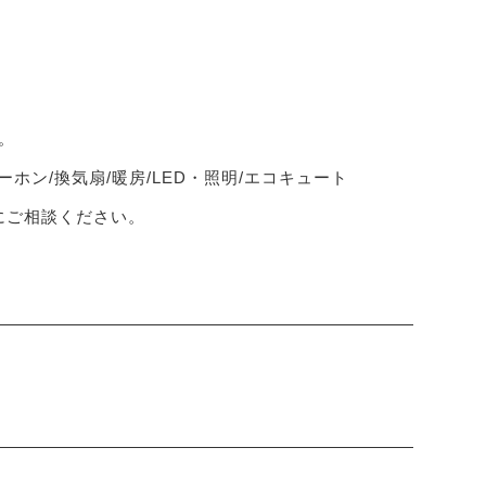
。
ーホン/換気扇/暖房/LED・照明/エコキュート
軽にご相談ください。