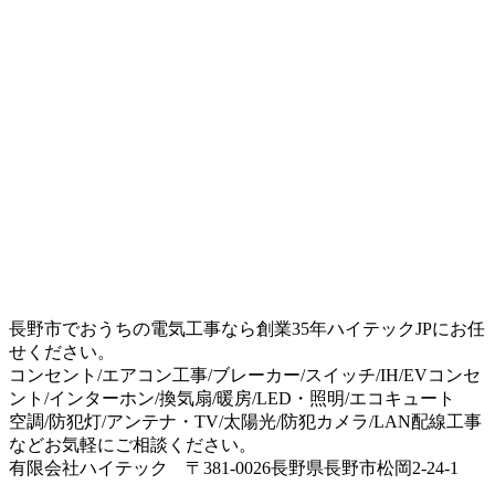
長野市でおうちの電気工事なら創業35年ハイテックJPにお任
せください。
コンセント/エアコン工事/ブレーカー/スイッチ/IH/EVコンセ
ント/インターホン/換気扇/暖房/LED・照明/エコキュート
空調/防犯灯/アンテナ・TV/太陽光/防犯カメラ/LAN配線工事
などお気軽にご相談ください。
有限会社ハイテック 〒381-0026長野県長野市松岡2-24-1