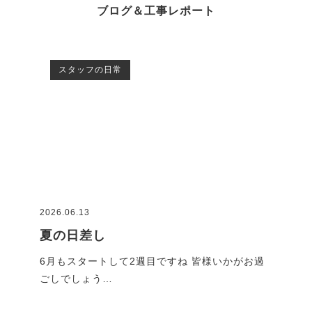
ブログ＆工事レポート
スタッフの日常
2026.06.13
2026
夏の日差し
G
です
6月もスタートして2週目ですね 皆様いかがお過
GW
ごしでしょう…
れで