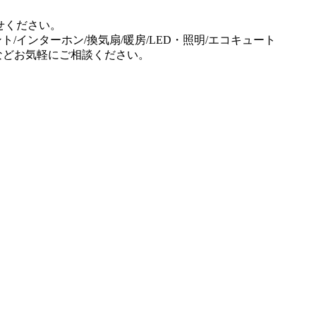
せください。
ント/インターホン/換気扇/暖房/LED・照明/エコキュート
事などお気軽にご相談ください。