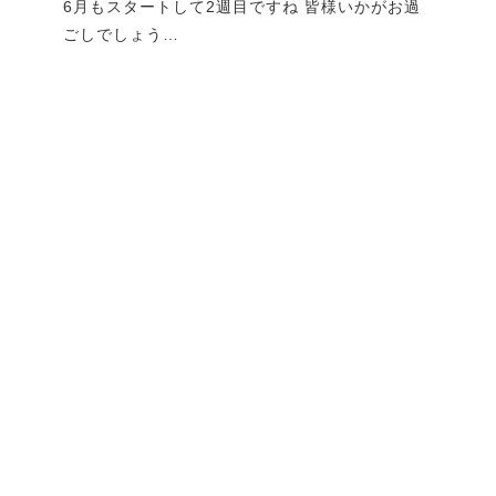
です
6月もスタートして2週目ですね 皆様いかがお過
GW
ごしでしょう…
れで
ブログ一覧