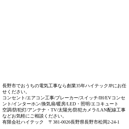
長野市でおうちの電気工事なら創業35年ハイテックJPにお任
せください。
コンセント/エアコン工事/ブレーカー/スイッチ/IH/EVコンセ
ント/インターホン/換気扇/暖房/LED・照明/エコキュート
空調/防犯灯/アンテナ・TV/太陽光/防犯カメラ/LAN配線工事
などお気軽にご相談ください。
有限会社ハイテック 〒381-0026長野県長野市松岡2-24-1