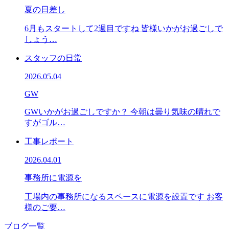
夏の日差し
6月もスタートして2週目ですね 皆様いかがお過ごしで
しょう…
スタッフの日常
2026.05.04
GW
GWいかがお過ごしですか？ 今朝は曇り気味の晴れで
すがゴル…
工事レポート
2026.04.01
事務所に電源を
工場内の事務所になるスペースに電源を設置です お客
様のご要…
ブログ一覧