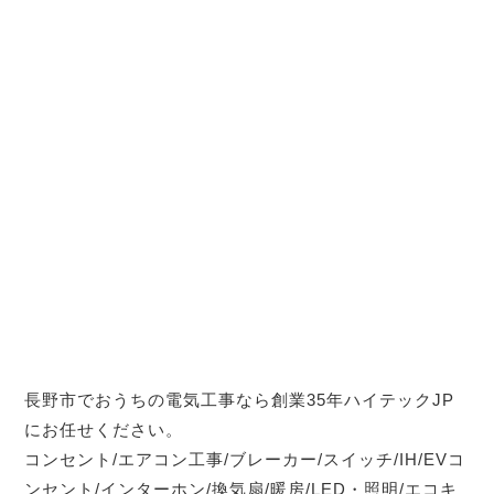
長野市でおうちの電気工事なら創業35年ハイテックJP
にお任せください。
コンセント/エアコン工事/ブレーカー/スイッチ/IH/EVコ
ンセント/インターホン/換気扇/暖房/LED・照明/エコキ