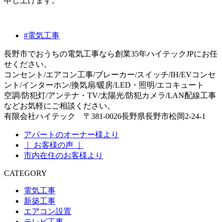
申し上げます。
#電気工事
長野市でおうちの電気工事なら創業35年ハイテックJPにお任
せください。
コンセント/エアコン工事/ブレーカー/スイッチ/IH/EVコンセ
ント/インターホン/換気扇/暖房/LED・照明/エコキュート
空調/防犯灯/アンテナ・TV/太陽光/防犯カメラ/LAN配線工事
などお気軽にご相談ください。
有限会社ハイテック 〒381-0026長野県長野市松岡2-24-1
アパートのオーナー様より
｜ お客様の声 ｜
市内在住のお客様より
CATEGORY
電気工事
新築工事
エアコン設置
テレビ工事