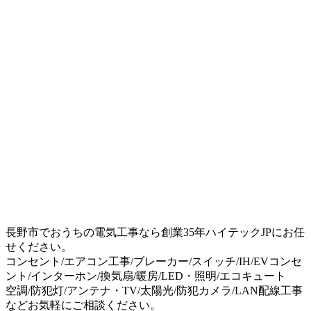
長野市でおうちの電気工事なら創業35年ハイテックJPにお任
せください。
コンセント/エアコン工事/ブレーカー/スイッチ/IH/EVコンセ
ント/インターホン/換気扇/暖房/LED・照明/エコキュート
空調/防犯灯/アンテナ・TV/太陽光/防犯カメラ/LAN配線工事
などお気軽にご相談ください。