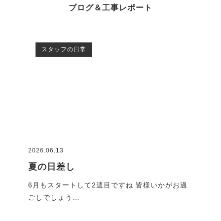
ブログ＆工事レポート
スタッフの日常
2026.06.13
2026
夏の日差し
G
です
6月もスタートして2週目ですね 皆様いかがお過
GW
ごしでしょう…
れで