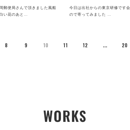
岡郵便局さんで頂きました風船
今日は出社からの東京研修です
白い花のあと…
ので寄ってみました …
8
9
10
11
12
...
20
WORKS