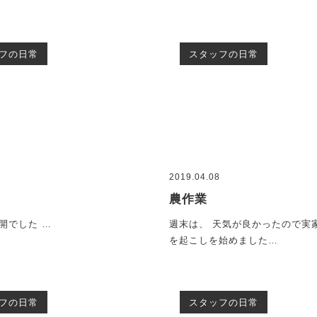
フの日常
スタッフの日常
8
2019.04.08
農作業
開でした …
週末は、 天気が良かったので実
を起こしを始めました…
フの日常
スタッフの日常