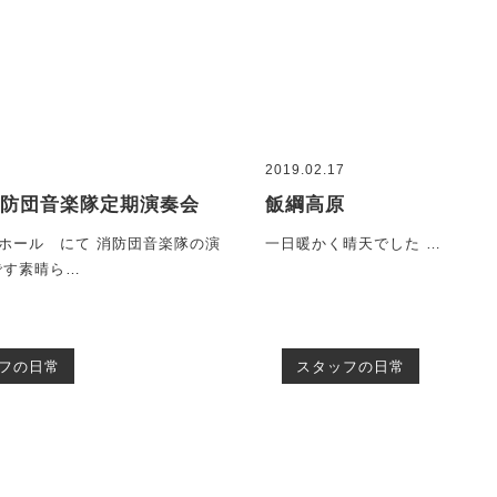
8
2019.02.17
消防団音楽隊定期演奏会
飯綱高原
ホール にて 消防団音楽隊の演
一日暖かく晴天でした …
です素晴ら…
フの日常
スタッフの日常