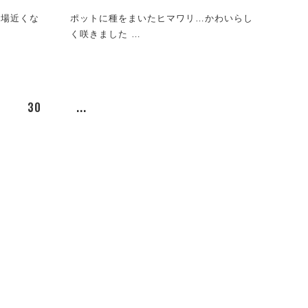
会場近くな
ポットに種をまいたヒマワリ…かわいらし
く咲きました …
30
...