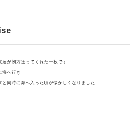
6
ise
友達が朝方送ってくれた一枚です
に海へ行き
ズと同時に海へ入った頃が懐かしくなりました