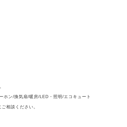
。
ーホン/換気扇/暖房/LED・照明/エコキュート
軽にご相談ください。