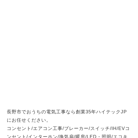
長野市でおうちの電気工事なら創業35年ハイテックJP
にお任せください。
コンセント/エアコン工事/ブレーカー/スイッチ/IH/EVコ
ンセント/インターホン/換気扇/暖房/LED・照明/エコキ