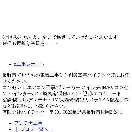
8月も残りわずか、全力で邁進していきたいと思います
皆様も素敵な毎日を・・・
#工事レポート
長野市でおうちの電気工事なら創業35年ハイテックJPにお任
せください。
コンセント/エアコン工事/ブレーカー/スイッチ/IH/EVコンセ
ント/インターホン/換気扇/暖房/LED・照明/エコキュート
空調/防犯灯/アンテナ・TV/太陽光/防犯カメラ/LAN配線工事
などお気軽にご相談ください。
有限会社ハイテック 〒381-0026長野県長野市松岡2-24-1
アンテナ工事
｜ ブログ一覧へ ｜