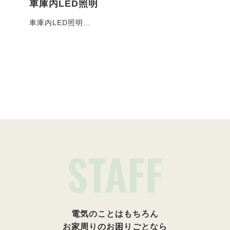
車庫内LED照明
コ
車庫内LED照明…
お客
施工事例一覧
STAFF
電気のことはもちろん
お家周りのお困りごとなら