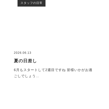
スタッフの日常
2026.06.13
2026
夏の日差し
G
です
6月もスタートして2週目ですね 皆様いかがお過
GW
ごしでしょう…
れで
ブログ一覧