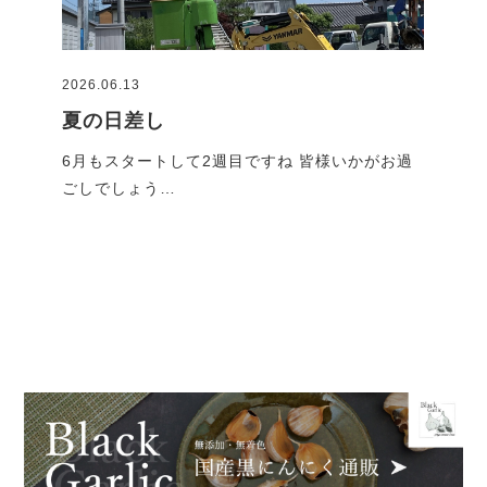
2026.06.13
2026
夏の日差し
G
です
6月もスタートして2週目ですね 皆様いかがお過
GW
ごしでしょう…
れで
ブログ一覧