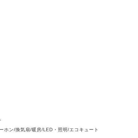
。
ーホン/換気扇/暖房/LED・照明/エコキュート