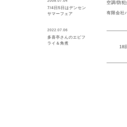
2008.07.04
空調/防犯
7/4日5日はデンセン
有限会社ハ
サマーフェア
2022.07.06
多喜亭さんのエビフ
ライ＆角煮
1