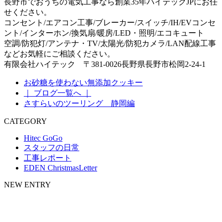
長野市でおうちの電気工事なら創業35年ハイテックJPにお任
せください。
コンセント/エアコン工事/ブレーカー/スイッチ/IH/EVコンセ
ント/インターホン/換気扇/暖房/LED・照明/エコキュート
空調/防犯灯/アンテナ・TV/太陽光/防犯カメラ/LAN配線工事
などお気軽にご相談ください。
有限会社ハイテック 〒381-0026長野県長野市松岡2-24-1
お砂糖を使わない無添加クッキー
｜ ブログ一覧へ ｜
さすらいのツーリング 静岡編
CATEGORY
Hitec GoGo
スタッフの日常
工事レポート
EDEN ChristmasLetter
NEW ENTRY