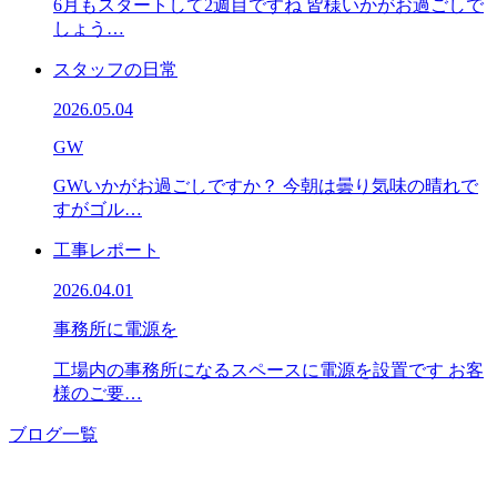
6月もスタートして2週目ですね 皆様いかがお過ごしで
しょう…
スタッフの日常
2026.05.04
GW
GWいかがお過ごしですか？ 今朝は曇り気味の晴れで
すがゴル…
工事レポート
2026.04.01
事務所に電源を
工場内の事務所になるスペースに電源を設置です お客
様のご要…
ブログ一覧