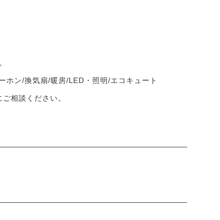
。
ーホン/換気扇/暖房/LED・照明/エコキュート
軽にご相談ください。