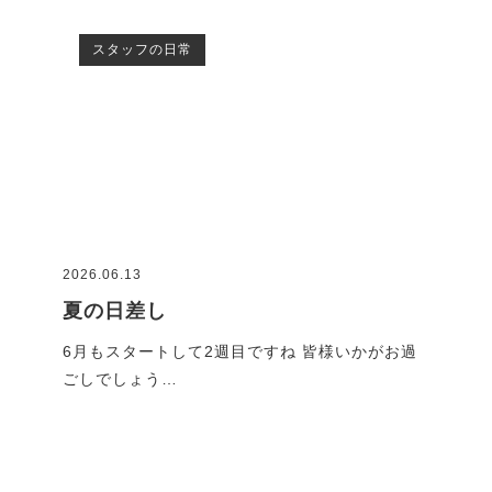
スタッフの日常
2026.06.13
2026
夏の日差し
G
です
6月もスタートして2週目ですね 皆様いかがお過
GW
ごしでしょう…
れで
ブログ一覧