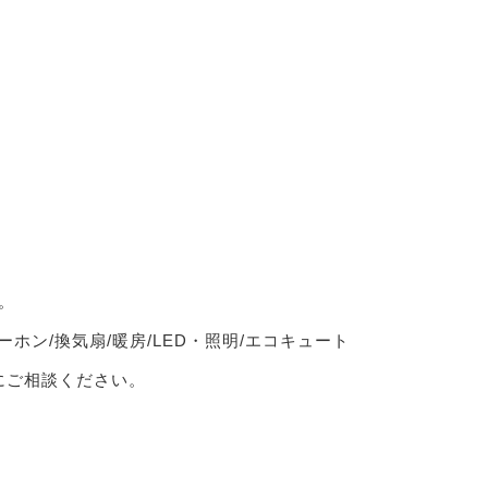
。
ーホン/換気扇/暖房/LED・照明/エコキュート
軽にご相談ください。