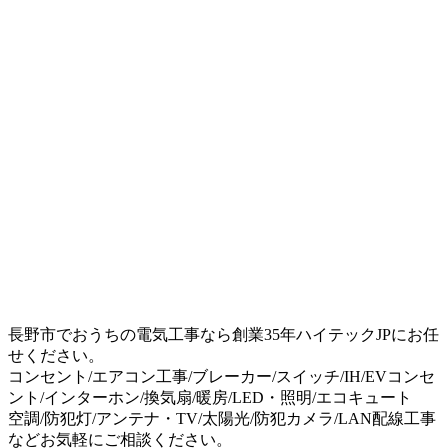
長野市でおうちの電気工事なら創業35年ハイテックJPにお任
せください。
コンセント/エアコン工事/ブレーカー/スイッチ/IH/EVコンセ
ント/インターホン/換気扇/暖房/LED・照明/エコキュート
空調/防犯灯/アンテナ・TV/太陽光/防犯カメラ/LAN配線工事
などお気軽にご相談ください。