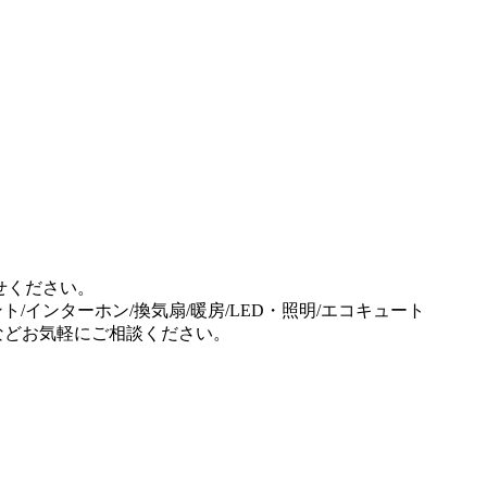
せください。
ント/インターホン/換気扇/暖房/LED・照明/エコキュート
事などお気軽にご相談ください。