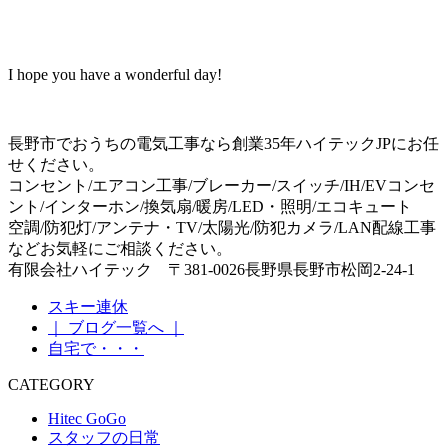
I hope you have a wonderful day!
長野市でおうちの電気工事なら創業35年ハイテックJPにお任
せください。
コンセント/エアコン工事/ブレーカー/スイッチ/IH/EVコンセ
ント/インターホン/換気扇/暖房/LED・照明/エコキュート
空調/防犯灯/アンテナ・TV/太陽光/防犯カメラ/LAN配線工事
などお気軽にご相談ください。
有限会社ハイテック 〒381-0026長野県長野市松岡2-24-1
スキー連休
｜ ブログ一覧へ ｜
自宅で・・・
CATEGORY
Hitec GoGo
スタッフの日常