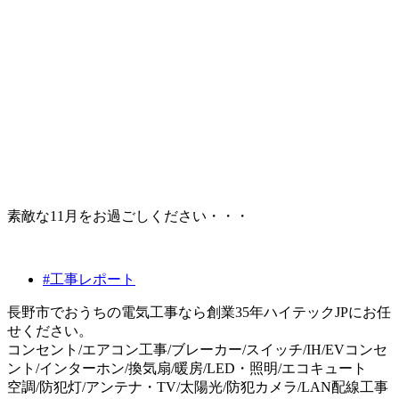
素敵な11月をお過ごしください・・・
#工事レポート
長野市でおうちの電気工事なら創業35年ハイテックJPにお任
せください。
コンセント/エアコン工事/ブレーカー/スイッチ/IH/EVコンセ
ント/インターホン/換気扇/暖房/LED・照明/エコキュート
空調/防犯灯/アンテナ・TV/太陽光/防犯カメラ/LAN配線工事