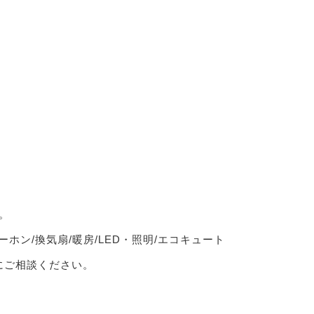
。
ーホン/換気扇/暖房/LED・照明/エコキュート
軽にご相談ください。