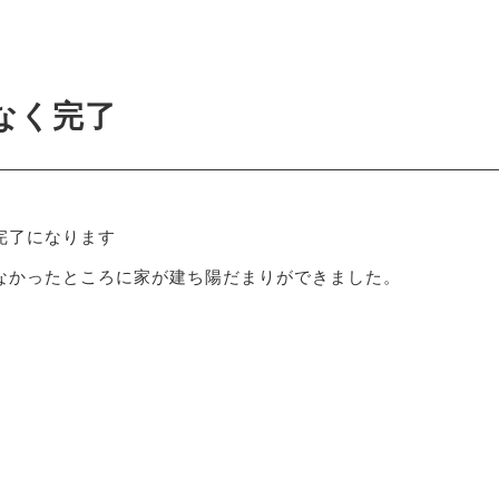
0
なく完了
完了になります
なかったところに家が建ち陽だまりができました。