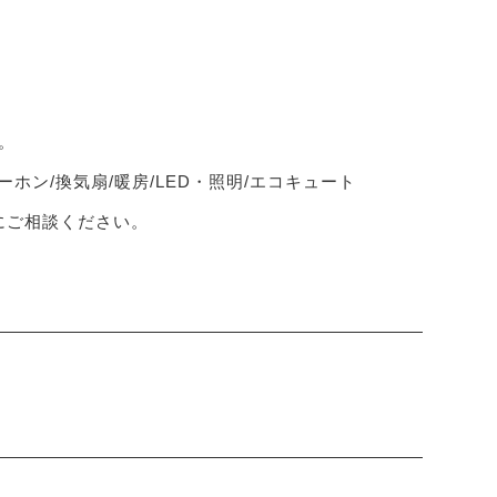
。
ーホン/換気扇/暖房/LED・照明/エコキュート
軽にご相談ください。