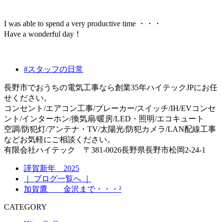
I was able to spend a very productive time ・・・
Have a wonderful day！
#スタッフの日常
長野市でおうちの電気工事なら創業35年ハイテックJPにお任
せください。
コンセント/エアコン工事/ブレーカー/スイッチ/IH/EVコンセ
ント/インターホン/換気扇/暖房/LED・照明/エコキュート
空調/防犯灯/アンテナ・TV/太陽光/防犯カメラ/LAN配線工事
などお気軽にご相談ください。
有限会社ハイテック 〒381-0026長野県長野市松岡2-24-1
謹賀新年 2025
｜ ブログ一覧へ ｜
加賀鷹 金沢まで・・・²
CATEGORY