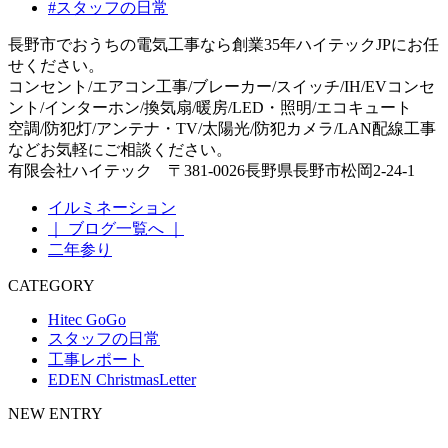
#スタッフの日常
長野市でおうちの電気工事なら創業35年ハイテックJPにお任
せください。
コンセント/エアコン工事/ブレーカー/スイッチ/IH/EVコンセ
ント/インターホン/換気扇/暖房/LED・照明/エコキュート
空調/防犯灯/アンテナ・TV/太陽光/防犯カメラ/LAN配線工事
などお気軽にご相談ください。
有限会社ハイテック 〒381-0026長野県長野市松岡2-24-1
イルミネーション
｜ ブログ一覧へ ｜
二年参り
CATEGORY
Hitec GoGo
スタッフの日常
工事レポート
EDEN ChristmasLetter
NEW ENTRY