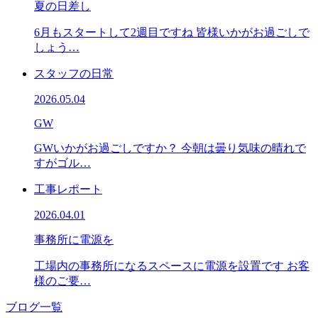
夏の日差し
6月もスタートして2週目ですね 皆様いかがお過ごしで
しょう…
スタッフの日常
2026.05.04
GW
GWいかがお過ごしですか？ 今朝は曇り気味の晴れで
すがゴル…
工事レポート
2026.04.01
事務所に電源を
工場内の事務所になるスペースに電源を設置です お客
様のご要…
ブログ一覧