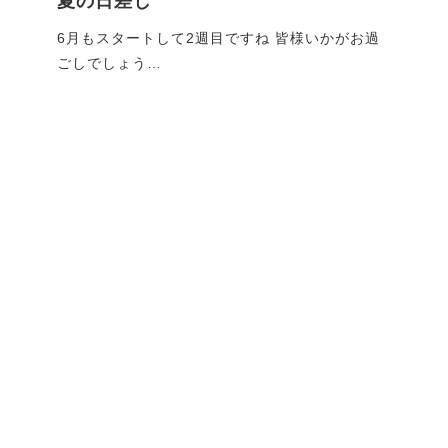
夏の日差し
G
です
6月もスタートして2週目ですね 皆様いかがお過
GW
ごしでしょう…
れで
ブログ一覧