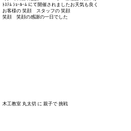
ﾄｽﾃﾑ ｼｮｰﾙｰﾑ にて開催されましたお天気も良く
お客様の 笑顔 スタッフの 笑顔
笑顔 笑顔の感謝の一日でした
木工教室 丸太切 に 親子で 挑戦