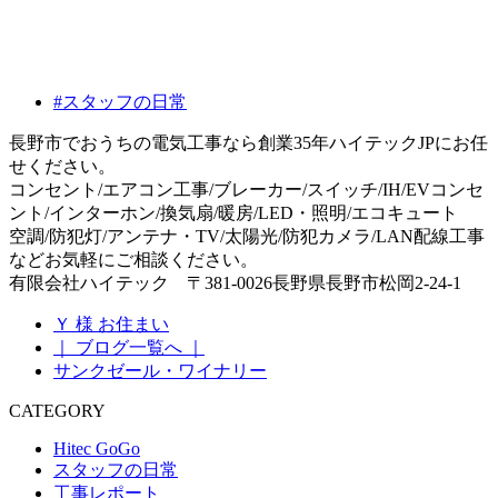
#スタッフの日常
長野市でおうちの電気工事なら創業35年ハイテックJPにお任
せください。
コンセント/エアコン工事/ブレーカー/スイッチ/IH/EVコンセ
ント/インターホン/換気扇/暖房/LED・照明/エコキュート
空調/防犯灯/アンテナ・TV/太陽光/防犯カメラ/LAN配線工事
などお気軽にご相談ください。
有限会社ハイテック 〒381-0026長野県長野市松岡2-24-1
Ｙ 様 お住まい
｜ ブログ一覧へ ｜
サンクゼール・ワイナリー
CATEGORY
Hitec GoGo
スタッフの日常
工事レポート