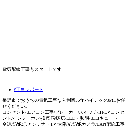
電気配線工事もスタートです
#工事レポート
長野市でおうちの電気工事なら創業35年ハイテックJPにお任
せください。
コンセント/エアコン工事/ブレーカー/スイッチ/IH/EVコンセ
ント/インターホン/換気扇/暖房/LED・照明/エコキュート
空調/防犯灯/アンテナ・TV/太陽光/防犯カメラ/LAN配線工事