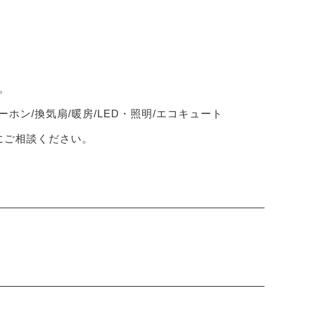
。
ーホン/換気扇/暖房/LED・照明/エコキュート
軽にご相談ください。