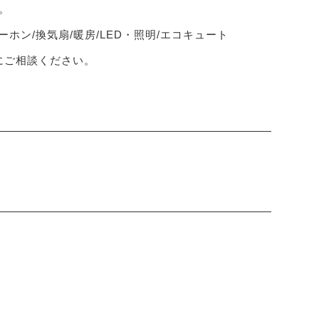
。
ーホン/換気扇/暖房/LED・照明/エコキュート
軽にご相談ください。