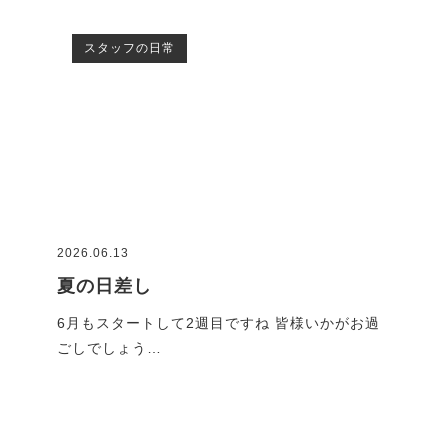
スタッフの日常
2026.06.13
2026
夏の日差し
G
です
6月もスタートして2週目ですね 皆様いかがお過
GW
ごしでしょう…
れで
ブログ一覧