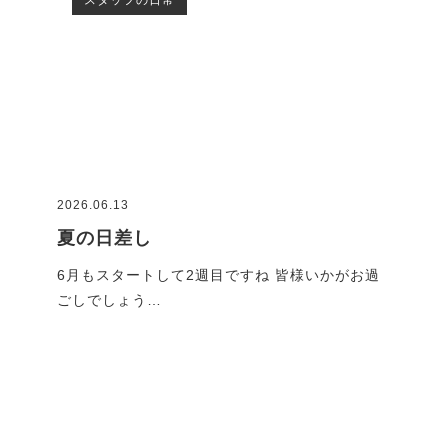
2026.06.13
2026
夏の日差し
G
です
6月もスタートして2週目ですね 皆様いかがお過
GW
ごしでしょう…
れで
ブログ一覧