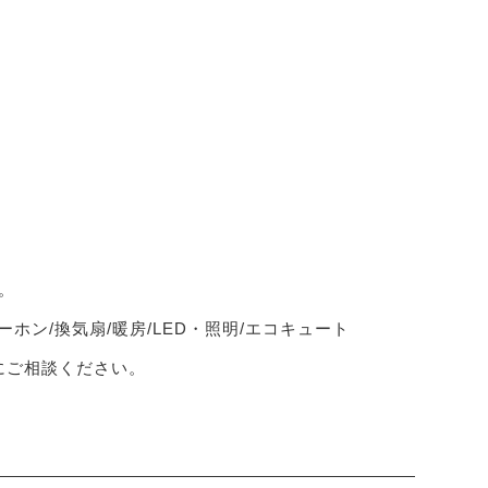
。
ーホン/換気扇/暖房/LED・照明/エコキュート
軽にご相談ください。