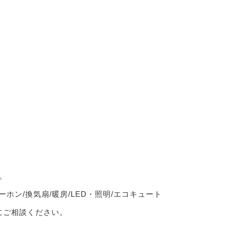
。
ーホン/換気扇/暖房/LED・照明/エコキュート
軽にご相談ください。