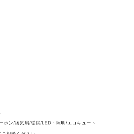
。
ーホン/換気扇/暖房/LED・照明/エコキュート
軽にご相談ください。