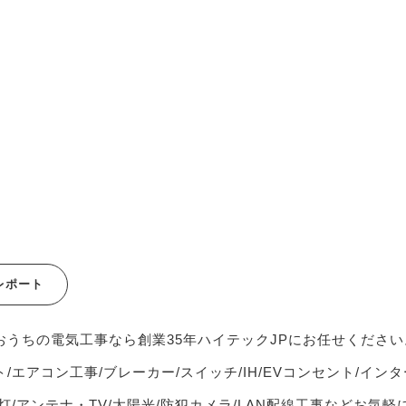
レポート
おうちの電気工事なら創業35年ハイテックJPにお任せください
/エアコン工事/ブレーカー/スイッチ/IH/EVコンセント/インタ
灯/アンテナ・TV/太陽光/防犯カメラ/LAN配線工事などお気