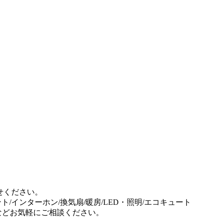
せください。
ント/インターホン/換気扇/暖房/LED・照明/エコキュート
事などお気軽にご相談ください。