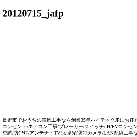
20120715_jafp
長野市でおうちの電気工事なら創業35年ハイテックJPにお任
コンセント/エアコン工事/ブレーカー/スイッチ/IH/EVコンセ
空調/防犯灯/アンテナ・TV/太陽光/防犯カメラ/LAN配線工