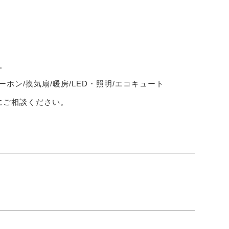
。
ーホン/換気扇/暖房/LED・照明/エコキュート
軽にご相談ください。