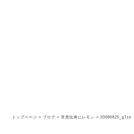
お知らせ
INFORMATION
トップページ
>
ブログ
>
宵恵比寿にレモン
>
20080825_g7ze