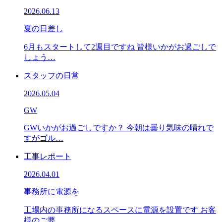
2026.06.13
夏の日差し
6月もスタートして2週目ですね 皆様いかがお過ごしで
しょう…
スタッフの日常
2026.05.04
GW
GWいかがお過ごしですか？ 今朝は曇り気味の晴れで
すがゴル…
工事レポート
2026.04.01
事務所に電源を
工場内の事務所になるスペースに電源を設置です お客
様のご要…