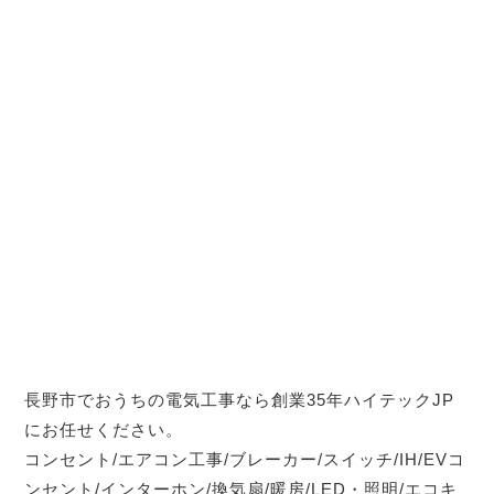
長野市でおうちの電気工事なら創業35年ハイテックJP
にお任せください。
コンセント/エアコン工事/ブレーカー/スイッチ/IH/EVコ
ンセント/インターホン/換気扇/暖房/LED・照明/エコキ