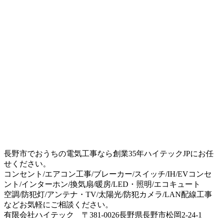
長野市でおうちの電気工事なら創業35年ハイテックJPにお任
せください。
コンセント/エアコン工事/ブレーカー/スイッチ/IH/EVコンセ
ント/インターホン/換気扇/暖房/LED・照明/エコキュート
空調/防犯灯/アンテナ・TV/太陽光/防犯カメラ/LAN配線工事
などお気軽にご相談ください。
有限会社ハイテック 〒381-0026長野県長野市松岡2-24-1