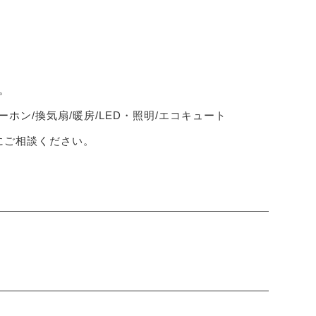
。
ーホン/換気扇/暖房/LED・照明/エコキュート
軽にご相談ください。