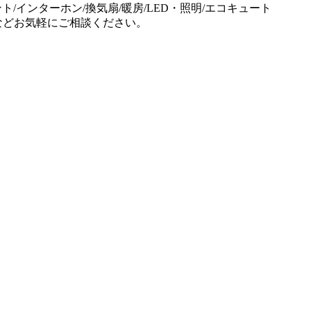
ント/インターホン/換気扇/暖房/LED・照明/エコキュート
事などお気軽にご相談ください。