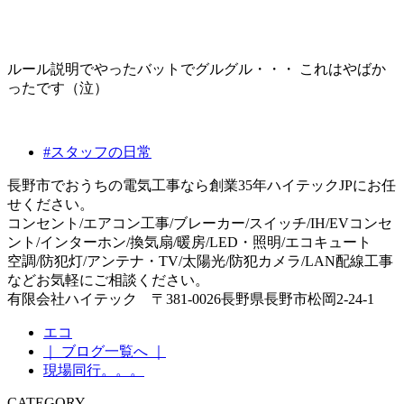
ルール説明でやったバットでグルグル・・・ これはやばか
ったです（泣）
#スタッフの日常
長野市でおうちの電気工事なら創業35年ハイテックJPにお任
せください。
コンセント/エアコン工事/ブレーカー/スイッチ/IH/EVコンセ
ント/インターホン/換気扇/暖房/LED・照明/エコキュート
空調/防犯灯/アンテナ・TV/太陽光/防犯カメラ/LAN配線工事
などお気軽にご相談ください。
有限会社ハイテック 〒381-0026長野県長野市松岡2-24-1
エコ
｜ ブログ一覧へ ｜
現場同行。。。
CATEGORY