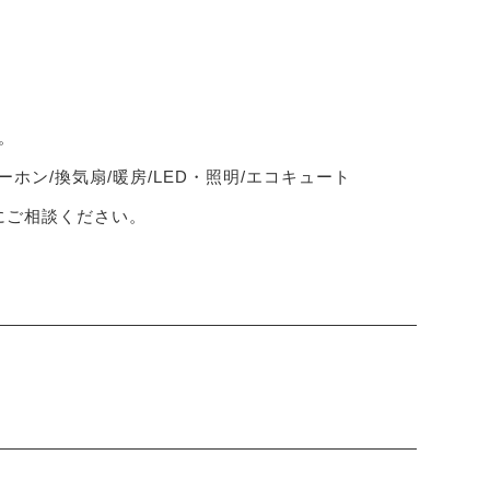
。
ーホン/換気扇/暖房/LED・照明/エコキュート
軽にご相談ください。